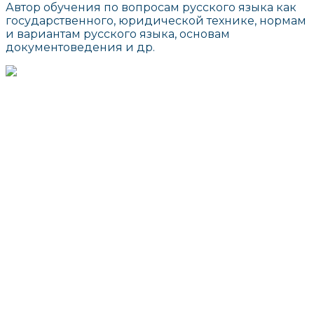
Автор обучения по вопросам русского языка как
государственного, юридической технике, нормам
и вариантам русского языка, основам
документоведения и др.
г. Москва, ул. Маросейка, д. 3/13
info@interprotocol.ru
8 800 707 9962
+7 (495) 621 1185
пн-пт 9:00 - 18:00
Новости
19.05.2026
Основы протокольной практики от
эксперта
15.05.2026
Стажировка на ПМЭФ
04.04.2026
100% успеха в подготовке к
публичным выступлениям