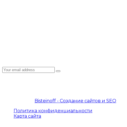
СМИ о нас
Наши клиенты
Сотрудничество
Пользовательское соглашение
Политика конфиденциальности
Подписка на рассылку
Подпишитесь на E-mail рассылку: узнавайте
первыми о новостях, новых курсах, акциях и
спецпредложениях на нашем сайте!
© 2019 – 2026 InterProtocol. Все права защищены.
© 2019 – 2026
Bisteinoff - Создание сайтов и SEO
Политика конфиденциальности
Карта сайта