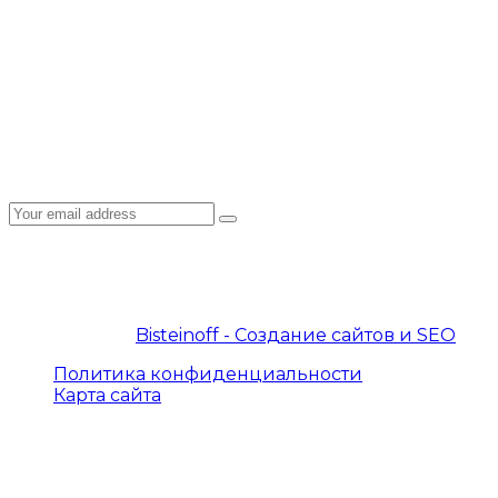
Пользовательское соглашение
Политика конфиденциальности
Подписка на рассылку
Подпишитесь на E-mail рассылку: узнавайте
первыми о новостях, новых курсах, акциях и
спецпредложениях на нашем сайте!
© 2019 – 2026 InterProtocol. Все права защищены.
© 2019 – 2026
Bisteinoff - Создание сайтов и SEO
Политика конфиденциальности
Карта сайта