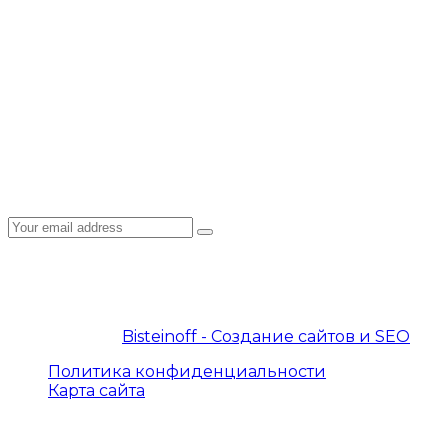
Наши клиенты
Сотрудничество
Пользовательское соглашение
Политика конфиденциальности
Подписка на рассылку
Подпишитесь на E-mail рассылку: узнавайте
первыми о новостях, новых курсах, акциях и
спецпредложениях на нашем сайте!
© 2019 – 2026 InterProtocol. Все права защищены.
© 2019 – 2026
Bisteinoff - Создание сайтов и SEO
Политика конфиденциальности
Карта сайта