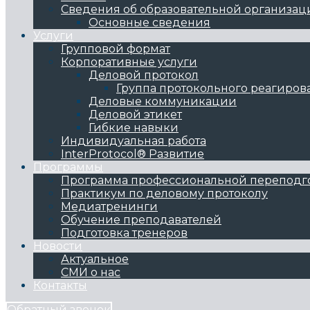
Сведения об образовательной организац
Основные сведения
Услуги
Групповой формат
Корпоративные услуги
Деловой протокол
Группа протокольного реагиров
Деловые коммуникации
Деловой этикет
Гибкие навыки
Индивидуальная работа
InterProtocol® Развитие
Программы
Программа профессиональной переподг
Практикум по деловому протоколу
Медиатренинги
Обучение преподавателей
Подготовка тренеров
Новости
Актуальное
СМИ о нас
Контакты
Обратный звонок