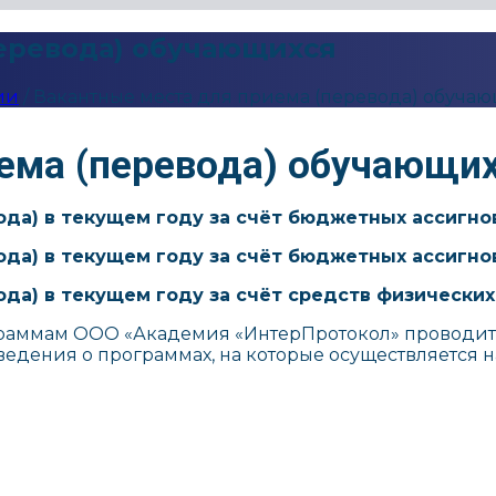
перевода) обучающихся
ии
/
Вакантные места для приема (перевода) обуча
ема (перевода) обучающи
ода) в текущем году за счёт бюджетных ассигн
ода) в текущем году за счёт бюджетных ассигн
да) в текущем году за счёт средств физических
раммам ООО «Академия «ИнтерПротокол» проводитс
ведения о программах, на которые осуществляется 