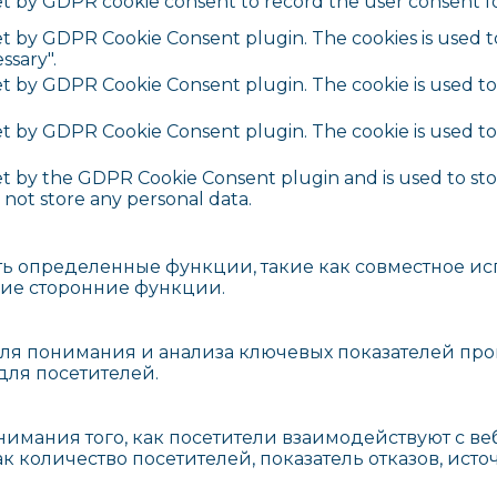
set by GDPR cookie consent to record the user consent fo
set by GDPR Cookie Consent plugin. The cookies is used t
ssary".
set by GDPR Cookie Consent plugin. The cookie is used to
set by GDPR Cookie Consent plugin. The cookie is used to
.
set by the GDPR Cookie Consent plugin and is used to st
s not store any personal data.
ь определенные функции, такие как совместное ис
гие сторонние функции.
ля понимания и анализа ключевых показателей прои
ля посетителей.
имания того, как посетители взаимодействуют с веб
 количество посетителей, показатель отказов, источ