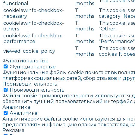
The cookie is 
functional
months
cookielawinfo-checkbox-
11
This cookie is 
necessary
months
category "Nece
cookielawinfo-checkbox-
11
This cookie is 
others
months
"Other.
cookielawinfo-checkbox-
11
This cookie is 
performance
months
"Performance"
11
The cookie is 
viewed_cookie_policy
months
cookies. It doe
Функциональные
Функциональные
Функциональные файлы cookie помогают выполнят
платформах социальных сетей, сбор отзывов и дру
Производительность
Производительность
Файлы cookie производительности используются д
обеспечить лучший пользовательский интерфейс д
Аналитика
Аналитика
Аналитические файлы cookie используются для пон
предоставлять информацию о таких показателях, как
Реклама