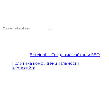
Подписка на рассылку
Подпишитесь на E-mail рассылку: узнавайте первым
© 2019 – 2026 InterProtocol. Все права защищены.
© 2019 – 2026
Bisteinoff - Создание сайтов и SEO
Политика конфиденциальности
Карта сайта