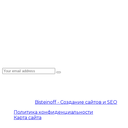
СМИ о нас
Наши клиенты
Сотрудничество
Пользовательское соглашение
Политика конфиденциальности
Подписка на рассылку
Подпишитесь на E-mail рассылку: узнавайте
первыми о новостях, новых курсах, акциях и
спецпредложениях на нашем сайте!
© 2019 – 2026 InterProtocol. Все права защищены.
© 2019 – 2026
Bisteinoff - Создание сайтов и SEO
Политика конфиденциальности
Карта сайта