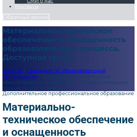
СМИ о нас
Контакты
Обратный звонок
Материально-техническое
обеспечение и оснащенность
образовательного процесса.
Доступная среда
Главная
/
Сведения об образовательной
организации
/
Материально-техническое
обеспечение и оснащенность образовательного
процесса. Доступная среда
Дополнительное профессиональное образование
Материально-
техническое обеспечение
и оснащенность