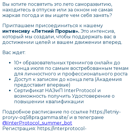
Вы хотите посвятить это лето саморазвитию,
находитесь в отпуске или за окном не самая
жаркая погода и вы ищете чем себя занять?
Приглашаем присоединиться к нашему
интенсиву «Летний Прорыв».
Это интенсив,
который мы создали, чтобы поддержать вас в
достижении целей и вашем движении вперед.
Вас ждет:
10+ образовательных тренингов онлайн до
конца июля по самым востребованным темам
для личностного и профессионального роста
Доступ к записям до конца лета
(Академия
предоставит впервые)
Сертификат НАЭиП InterProtocol и
возможность получить Удостоверение о
повышении квалификации
Подробное расписание по ссылке https://letniy-
proryv-oq58pra.gamma.site/ и в телеграме
@InterProtocol_summer_bot
Регистрация: https://interprotocol-