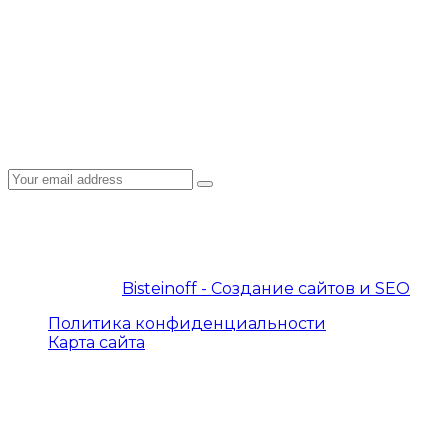
Политика конфиденциальности
Подписка на рассылку
Подпишитесь на E-mail рассылку: узнавайте
первыми о новостях, новых курсах, акциях и
спецпредложениях на нашем сайте!
© 2019 – 2026 InterProtocol. Все права защищены.
© 2019 – 2026
Bisteinoff - Создание сайтов и SEO
Политика конфиденциальности
Карта сайта