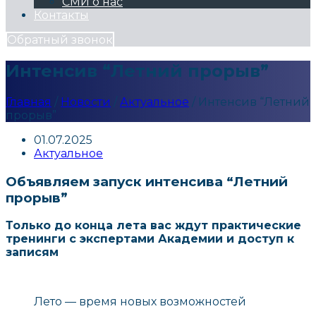
СМИ о нас
Контакты
Обратный звонок
Интенсив “Летний прорыв”
Главная
/
Новости
/
Актуальное
/
Интенсив “Летний
прорыв”
01.07.2025
Актуальное
Объявляем запуск интенсива “Летний
прорыв”
Только до конца лета вас ждут практические
тренинги с экспертами Академии и доступ к
записям
Лето — время новых возможностей