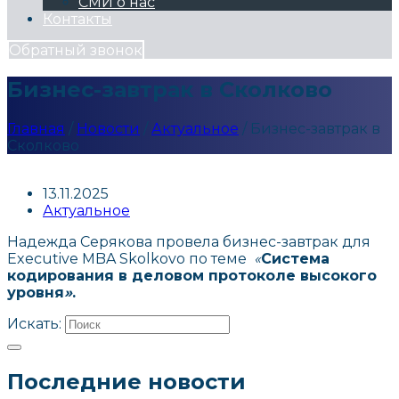
СМИ о нас
Контакты
Обратный звонок
Бизнес-завтрак в Сколково
Главная
/
Новости
/
Актуальное
/
Бизнес-завтрак в
Сколково
13.11.2025
Актуальное
Надежда Серякова провела бизнес-завтрак для
Executive MBA Skolkovo по теме
‭«
Система
кодирования в деловом протоколе высокого
уровня
»
.
Искать:
Последние новости